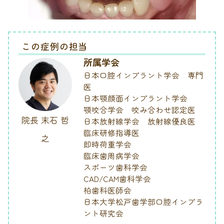
この症例の担当
所属学会
日本口腔インプラント学会 専門
医
日本顎顔面インプラント学会
顎咬合学会 咬み合わせ認定医
院長 末石 哲
日本放射線学会 放射線優良医
臨床研修指導医
之
即時荷重学会
臨床歯周病学会
スポーツ歯科学会
CAD/CAM歯科学会
柏歯科医師会
日本大学松戸歯学部口腔インプラ
ント研究会