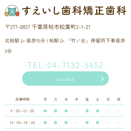
〒277-0827 千葉県柏市松葉町2-1-21
北柏駅 ▷ 徒歩15分 | 柏駅 ▷ 「竹ノ台」停留所下車徒歩
3分
TEL:04-7132-5652
access
診療時間
月
火
水
木
金
土
日
祝
9：00～13：00
●
●
●
／
●
●
／
／
14：00～18：00
●
●
●
／
●
●
／
／