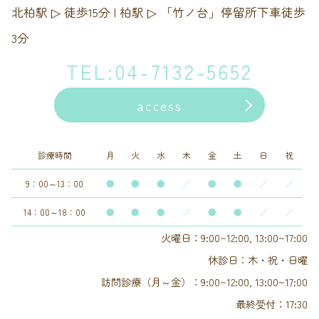
北柏駅 ▷ 徒歩15分 | 柏駅 ▷ 「竹ノ台」停留所下車徒歩
3分
TEL:04-7132-5652
access
診療時間
月
火
水
木
金
土
日
祝
9：00～13：00
●
●
●
／
●
●
／
／
14：00～18：00
●
●
●
／
●
●
／
／
火曜日：9:00~12:00, 13:00~17:00
休診日：木・祝・日曜
訪問診療（月～金）：9:00~12:00, 13:00~17:00
最終受付：17:30