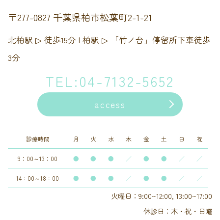
〒277-0827 千葉県柏市松葉町2-1-21
北柏駅 ▷ 徒歩15分 | 柏駅 ▷ 「竹ノ台」停留所下車徒歩
3分
TEL:04-7132-5652
access
診療時間
月
火
水
木
金
土
日
祝
9：00～13：00
●
●
●
／
●
●
／
／
14：00～18：00
●
●
●
／
●
●
／
／
火曜日：9:00~12:00, 13:00~17:00
休診日：木・祝・日曜